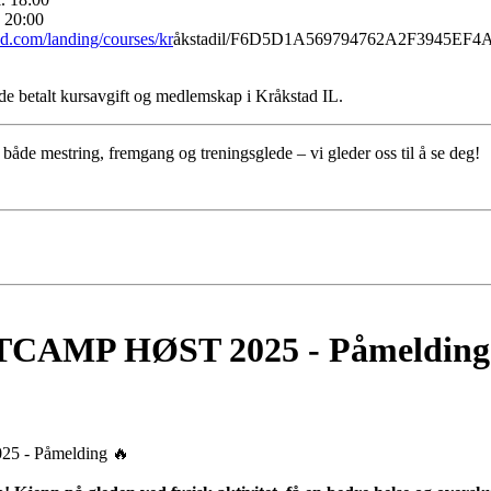
. 20:00
nd.com/landing/courses/kr
åkstadil/F6D5D1A569794762A2F3945EF
de betalt kursavgift og medlemskap i Kråkstad IL.
både mestring, fremgang og treningsglede – vi gleder oss til å se deg!
AMP HØST 2025 - Påmelding
- Påmelding 🔥