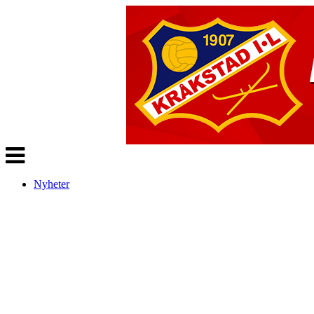
Veksle
navigasjon
Nyheter