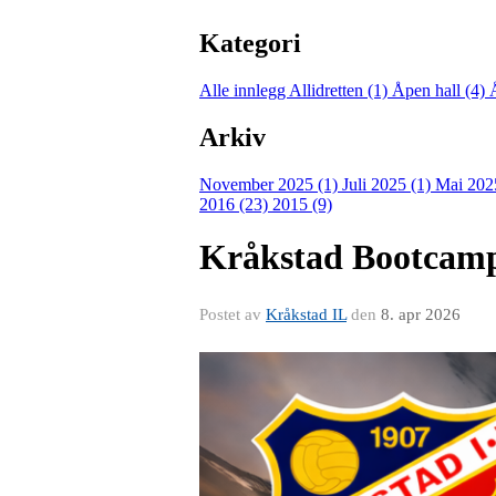
Kategori
Alle innlegg
Allidretten (1)
Åpen hall (4)
Arkiv
November 2025 (1)
Juli 2025 (1)
Mai 202
2016 (23)
2015 (9)
Kråkstad Bootcam
Postet av
Kråkstad IL
den
8. apr 2026