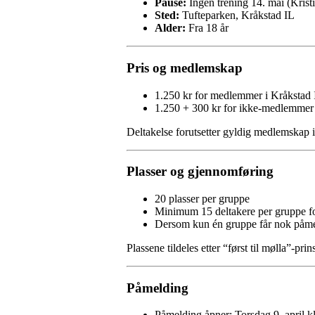
Pause:
Ingen trening 14. mai (Krist
Sted:
Tufteparken, Kråkstad IL
Alder:
Fra 18 år
Pris og medlemskap
1.250 kr for medlemmer i Kråkstad 
1.250 + 300 kr for ikke-medlemmer
Deltakelse forutsetter gyldig medlemskap 
Plasser og gjennomføring
20 plasser per gruppe
Minimum 15 deltakere per gruppe fo
Dersom kun én gruppe får nok påme
Plassene tildeles etter “først til mølla”-prin
Påmelding
Påmelding åpner: Torsdag 9. april k