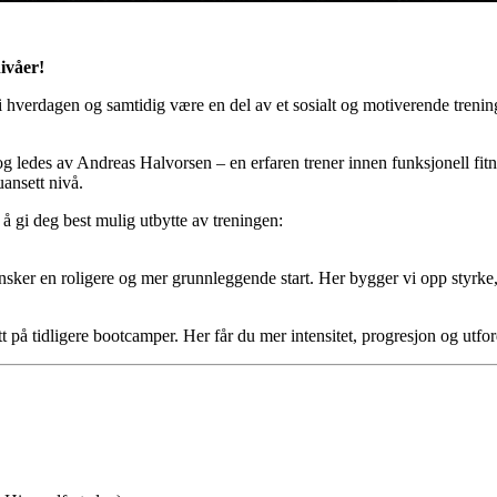
ivåer!
i hverdagen og samtidig være en del av et sosialt og motiverende tren
g ledes av Andreas Halvorsen – en erfaren trener innen funksjonell fitne
uansett nivå.
 å gi deg best mulig utbytte av treningen:
 ønsker en roligere og mer grunnleggende start. Her bygger vi opp styrke
tatt på tidligere bootcamper. Her får du mer intensitet, progresjon og utfor