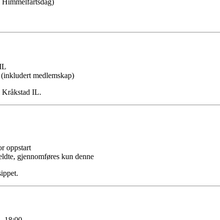
i Himmelfartsdag)
IL
 (inkludert medlemskap)
i Kråkstad IL.
r oppstart
ldte, gjennomføres kun denne
sippet.
l. 18:00