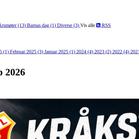
Årsmøter (13)
Barnas dag (1)
Diverse (3)
Vis alle
RSS
5 (1)
Februar 2025 (3)
Januar 2025 (1)
2024 (4)
2023 (2)
2022 (4)
202
p 2026