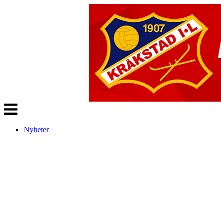
Veksle
navigasjon
Nyheter