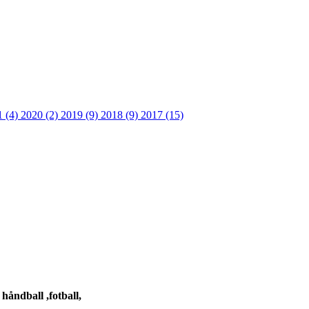
1 (4)
2020 (2)
2019 (9)
2018 (9)
2017 (15)
 håndball ,fotball,