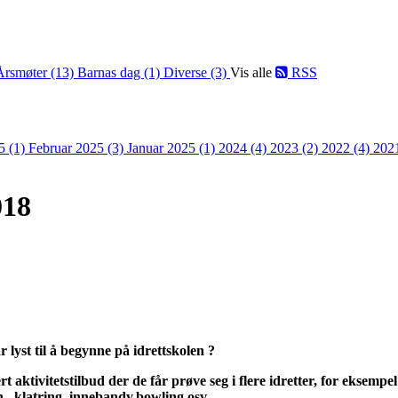
Årsmøter (13)
Barnas dag (1)
Diverse (3)
Vis alle
RSS
5 (1)
Februar 2025 (3)
Januar 2025 (1)
2024 (4)
2023 (2)
2022 (4)
202
018
r lyst til å begynne på idrettskolen ?
t aktivitetstilbud der de får prøve seg i flere idretter, for eksempel
, klatring, innebandy,bowling osv.