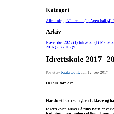
Kategori
Alle innlegg
Allidretten (1)
Åpen hall (4)
Arkiv
November 2025 (1)
Juli 2025 (1)
Mai 202
2016 (23)
2015 (9)
Idrettskole 2017 -2
Postet av
Kråkstad IL
den
12. sep 2017
Hei alle foreldre !
Har du et barn som går i 1. klasse og ha
Idrettskolen ønsker å tilby barn et varier
badminton,svømming,sykling , langrenn 